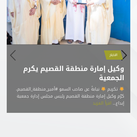
الاخبار
الاخبار
الاخبار
الاخبار
الجمعية تنظم دورات صيفية
اختتام فعاليات برنامج موهبة
تكريم الجهات الداعمة لبرنامج
وكيل إمارة منطقة القصيم يكرم
الاخبار
الاخبار
موهبة
الجمعية
الإثرائي الأكاديمي
للطلاب الموهوبين في عدة مجالات
تحقيق 97.09% درجة في تطبيق
جمعية إبداع للموهبة تحصل على
تكريم
نيابةً عن صاحب السمو #أمير_منطقة_القصيم،
معايير الحوكمة
شهادة ISO 9001:2015 في نظام
كرّم وكيل إمارة منطقة القصيم رئيس مجلس إدارة جمعية
إدارة الجودة
إبداع...
اقرأ المزيد