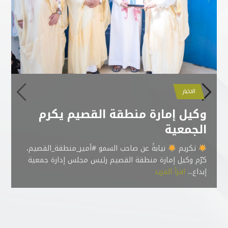
الاخبار
الاخبار
الاخبار
الاخبار
الجمعية تنظم دورات صيفية
اختتام فعاليات برنامج موهبة
تكريم الجهات الداعمة لبرنامج
وكيل إمارة منطقة القصيم يكرم
الاخبار
الاخبار
موهبة
الجمعية
الإثرائي الأكاديمي
للطلاب الموهوبين في عدة مجالات
تحقيق 97.09% درجة في تطبيق
جمعية إبداع للموهبة تحصل على
تكريم
نيابةً عن صاحب السمو #أمير_منطقة_القصيم،
معايير الحوكمة
شهادة ISO 9001:2015 في نظام
كرّم وكيل إمارة منطقة القصيم رئيس مجلس إدارة جمعية
إدارة الجودة
إبداع...
اقرأ المزيد