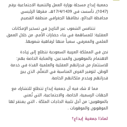
جمعية
إبداع
مسجلة
بوزارة
العمل
والتنمية
الاجتماعية
برقم
(1047),
تأسست
في
17/4/1439
هـ،
مقرها
الرئيسي
محافظة
البدائع،
نطاقها
الجغرافي
منطقة
القصيم
.
تتنافس
الشعوب
عبر
التاريخ
في
تسخير
الإمكانات
العقلية؛
للمساهمة
في
بناء
حضارات
الأمم،
من
خلال
العمق
العلمي
والمعرفي،
سعياً
منها
لرفاهية
شعوبها
.
نحن
في
المملكة
العربية
السعودية
نتطلع
إلى
زيادة
الاهتمام
بالموهوبين
والمبدعين،
والعناية
الخاصة
بهم؛
للاستثمار من قدراتهم العقلية والعلمية الفذة في خدمة
الوطن، لتوفير الفرص المناسبة في التعلّم، الذي يبرز
قدراتهم ويخدم ملكاتهم الخاصة
.
مما لا شك فيه أن جمعية إبداع تتطلع للتشارك مع
الجهات الرسمية، الخاصة، والاجتماعية، التي تُعنى
بالموهوبين؛ من أجل تلبية الحاجات الملحّة ، التي يفتقر لها
الموهوبون والموهوبات
.
لماذا جمعية إبداع؟