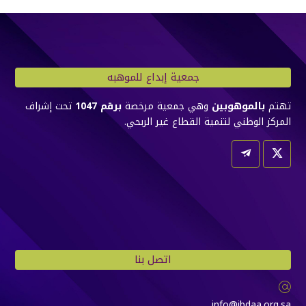
جمعية إبداع للموهبه
تهتم
بالموهوبين
وهي جمعية مرخصة
برقم 1047
تحت إشراف
المركز الوطني لتنمية القطاع غير الربحي.
اتصل بنا
info@ibdaa.org.sa