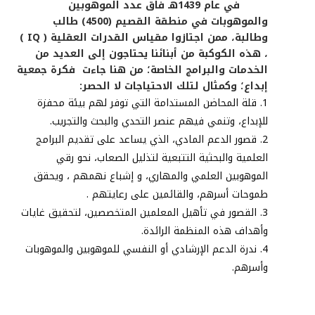
في عام
1439
هـ فاق عدد الموهوبين
والموهوبات في منطقة القصيم
(4500)
طالب
وطالبة، ممن اجتازوا مقياس القدرات العقلية
( IQ )
، هذه الكوكبة من أبنائنا يحتاجون إلى العديد من
الخدمات والبرامج الخاصة؛ من هنا جاءت
فكرة جمعية
إبداع؛ وكمثال لتلك الاحتياجات لا الحصر
:
قلة المحاضن المستدامة التي توفر لهم بيئة محفزة
للإبداع، وتنمي فيهم عنصر التحدي والبحث والتجريب
.
قصور الدعم المادي، الذي يساعد على تقديم البرامج
العلمية والبحثية التتبعية لتذليل الصعاب، نحو رقي
الموهوبين العلمي والمهاري، و إشباع نهمهم ، ويحقق
طموحات أسرهم، والقائمين على رعايتهم
.
القصور في تأهيل المعلمين المتخصصين، لتحقيق غايات
وأهداف هذه المنظمة الرائدة
.
ندرة الدعم الإرشادي أو النفسي للموهوبين والموهوبات
وأسرهم
.